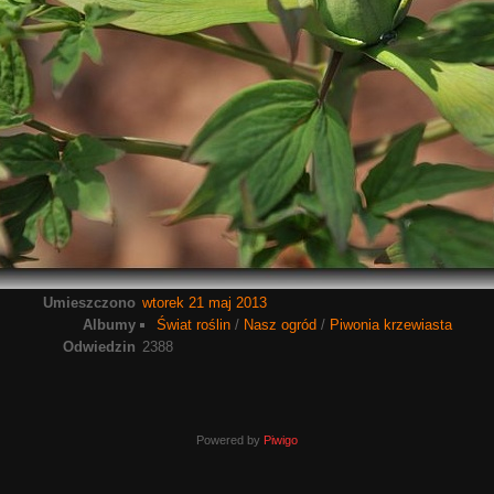
Umieszczono
wtorek 21 maj 2013
Albumy
Świat roślin
/
Nasz ogród
/
Piwonia krzewiasta
Odwiedzin
2388
Powered by
Piwigo