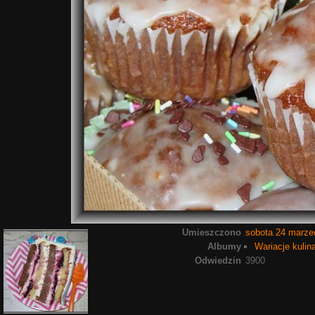
Umieszczono
sobota 24 marze
Albumy
Wariacje kulin
Odwiedzin
3900