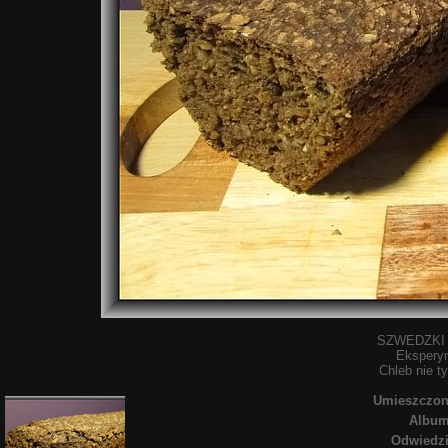
SZWEDZKI 
Ekspery
Chleb nie t
Umieszczo
Albu
Odwiedz