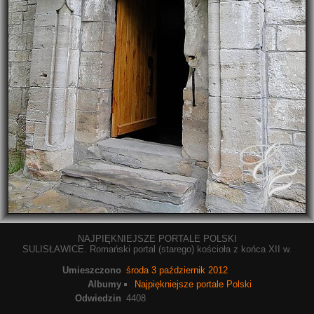
NAJPIĘKNIEJSZE PORTALE POLSKI
SULISŁAWICE. Romański portal (starego) kościoła z końca XII w.
Umieszczono
środa 3 październik 2012
Albumy
Najpiękniejsze portale Polski
Odwiedzin
4408