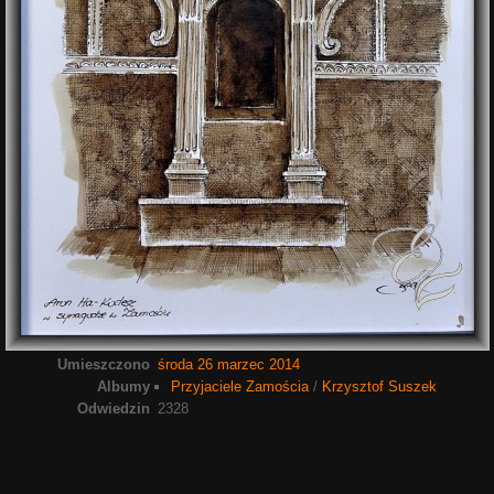
Umieszczono
środa 26 marzec 2014
Albumy
Przyjaciele Zamościa
/
Krzysztof Suszek
Odwiedzin
2328