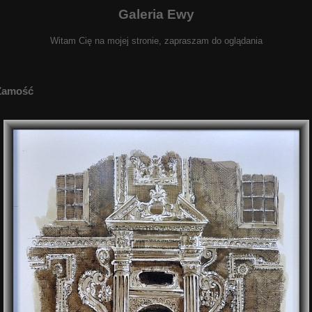
Galeria Ewy
Witam Cię na mojej stronie, zapraszam do oglądania
Zamość