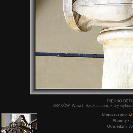
PIĘKNO DET
KRAKÓW. Wawel. Rzeźbiarzem, który wykonał w
Umieszczono
wt
Albumy
Odwiedzin
36