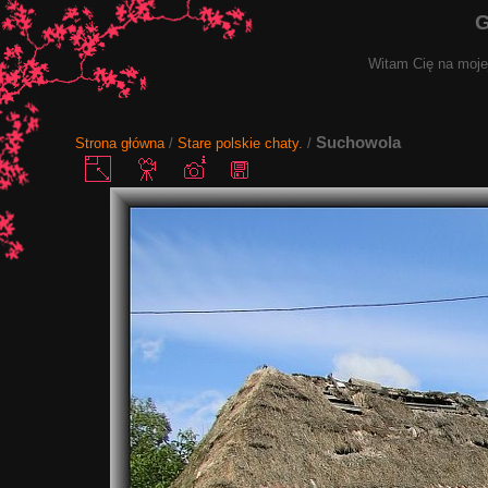
G
Witam Cię na mojej
Suchowola
Strona główna
/
Stare polskie chaty.
/