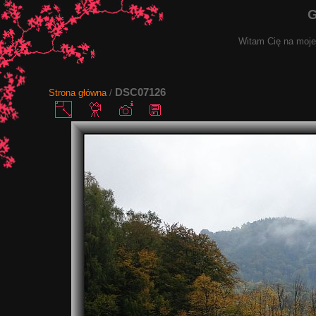
G
Witam Cię na mojej
DSC07126
Strona główna
/