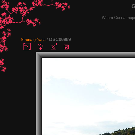
G
Witam Cię na mojej
DSC06989
Strona główna
/