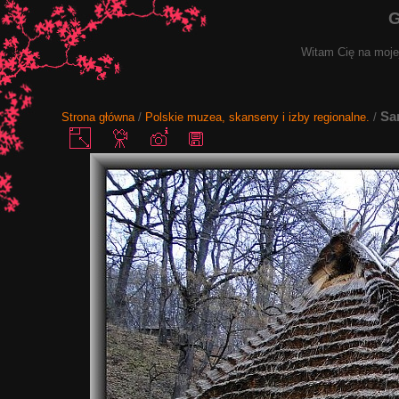
G
Witam Cię na mojej
Sa
Strona główna
/
Polskie muzea, skanseny i izby regionalne.
/