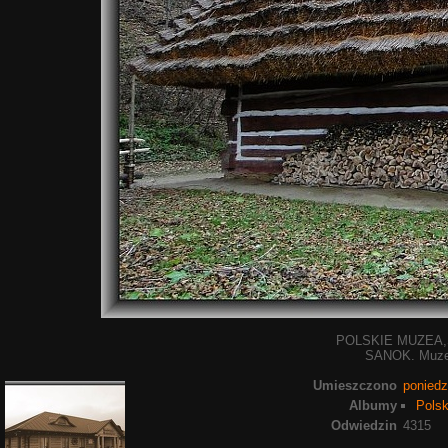
POLSKIE MUZEA,
SANOK. Muze
Umieszczono
poniedz
Albumy
Polsk
Odwiedzin
4315