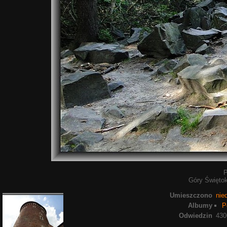
Góry Świętok
Umieszczono
nie
Albumy
P
Odwiedzin
430