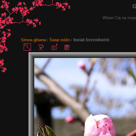
G
Witam Cię na mojej
kwiat brzoskwini
Strona główna
/
Świat roślin
/