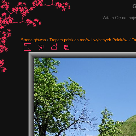
G
Witam Cię na mojej
Strona główna
/
Tropem polskich rodów i wybitnych Polaków.
/
Ta