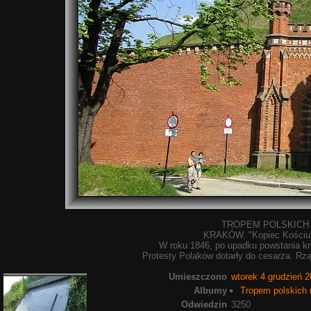
TROPEM POLSKICH
KRAKÓW. "Kopiec Kościusz
W roku 1846, po upadku powstania kra
Protesty Polaków dotarły do cesarza. Rz
Umieszczono
wtorek 4 grudzień 
Albumy
Tropem polskich 
Odwiedzin
3250