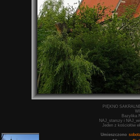
PIĘKNO SAKRALN
WI
Bazylika 
NAJ_starszy i NAJ_wi
Jeden z kościołów e
Umieszczono
sobot