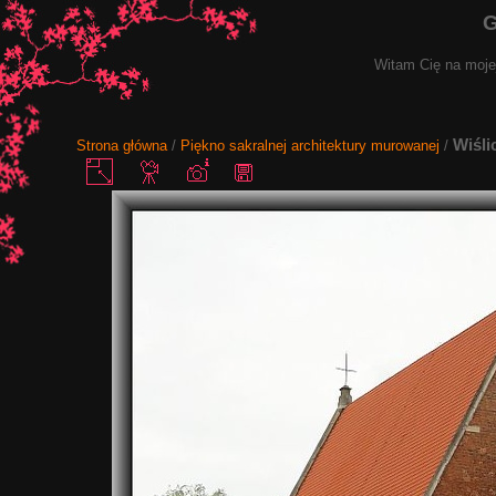
G
Witam Cię na mojej
Wiśli
Strona główna
/
Piękno sakralnej architektury murowanej
/