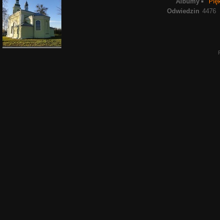
Albumy
Pię
Odwiedzin
4476