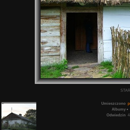
STAR
Umieszczono
p
Albumy
Odwiedzin
4