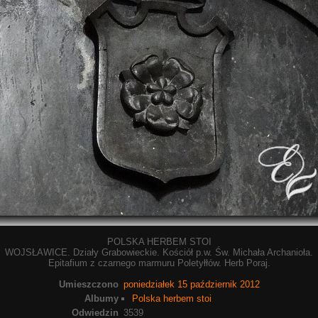
POLSKA HERBEM STOI
WOJSŁAWICE. Działy Grabowieckie. Kościół p.w. Św. Michała Archanioła.
Epitafium z czarnego marmuru Poletyłłów. Herb Poraj.
Umieszczono
poniedziałek 15 październik 2012
Albumy
Polska herbem stoi
Odwiedzin
3539