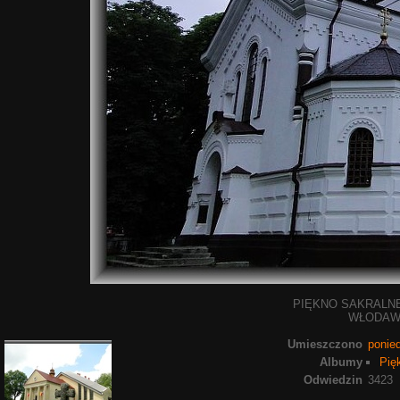
PIĘKNO SAKRALN
WŁODAWA.
Umieszczono
ponied
Albumy
Pię
Odwiedzin
3423