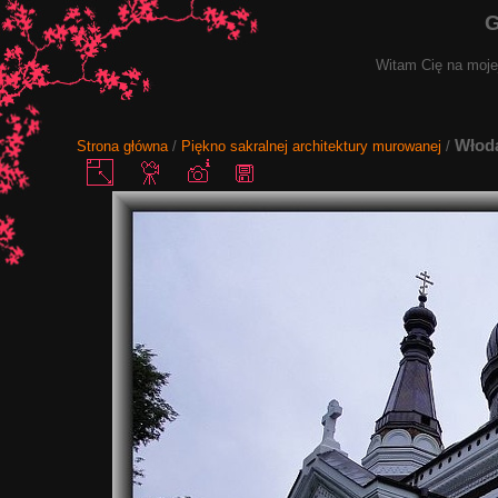
G
Witam Cię na mojej
Włod
Strona główna
/
Piękno sakralnej architektury murowanej
/