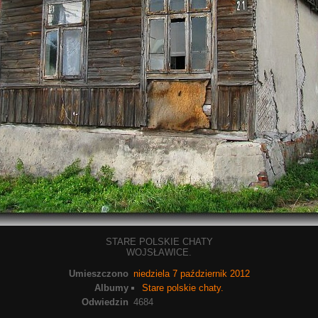
STARE POLSKIE CHATY
WOJSŁAWICE.
Umieszczono
niedziela 7 październik 2012
Albumy
Stare polskie chaty.
Odwiedzin
4684