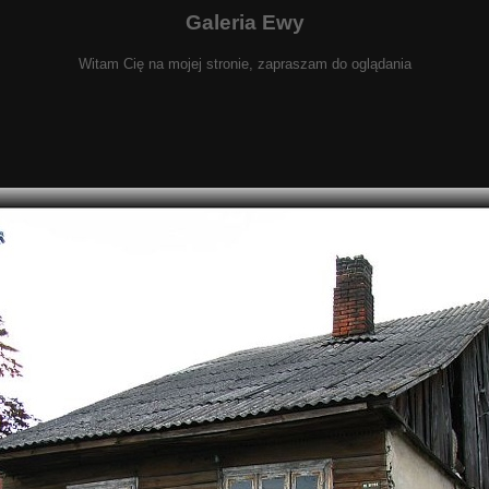
Galeria Ewy
Witam Cię na mojej stronie, zapraszam do oglądania