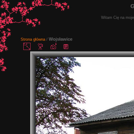
G
Witam Cię na mojej
Wojsławice
Strona główna
/