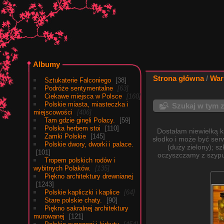
Albumy
Strona główna
/
War
Sztukaterie Falconiego
38
Podróże sentymentalne
63
Ciekawe miejsca w Polsce
160
Polskie miasta, miasteczka i
Szukaj w tym 
miejscowości
406
Tam gdzie ginęli Polacy.
59
Polska herbem stoi
110
Dostałam niewielką k
Zamki Polskie
145
słodko i może być ser
Polskie dwory, dworki i palace.
(duży zielony); s
101
oczyszczamy z szypu
Tropem polskich rodów i
wybitnych Polaków.
135
Piękno architektury drewnianej
1243
Polskie kapliczki i kaplice
64
Stare polskie chaty.
90
Piękno sakralnej architektury
murowanej
121