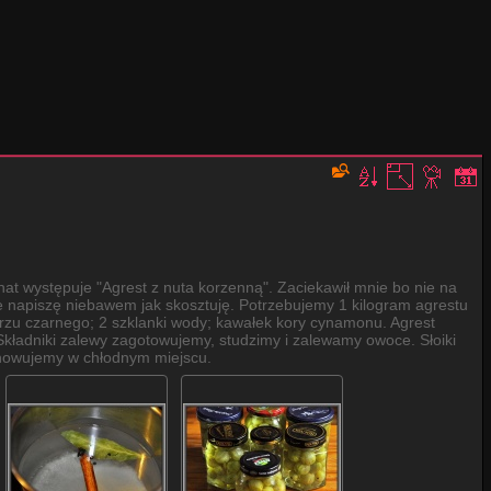
at występuje "Agrest z nuta korzenną". Zaciekawił mnie bo nie na
 napiszę niebawem jak skosztuję. Potrzebujemy 1 kilogram agrestu
ieprzu czarnego; 2 szklanki wody; kawałek kory cynamonu. Agrest
kładniki zalewy zagotowujemy, studzimy i zalewamy owoce. Słoiki
chowujemy w chłodnym miejscu.