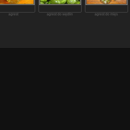
agrest
agrest do wędlin
agrest do mięs