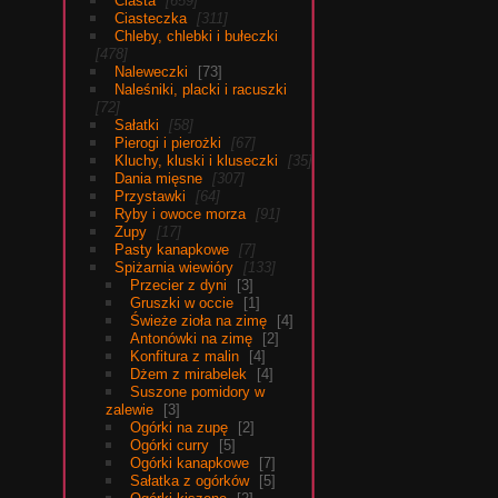
Ciasta
659
Ciasteczka
311
Chleby, chlebki i bułeczki
478
Naleweczki
73
Naleśniki, placki i racuszki
72
Sałatki
58
Pierogi i pierożki
67
Kluchy, kluski i kluseczki
35
Dania mięsne
307
Przystawki
64
Ryby i owoce morza
91
Zupy
17
Pasty kanapkowe
7
Spiżarnia wiewióry
133
Przecier z dyni
3
Gruszki w occie
1
Świeże zioła na zimę
4
Antonówki na zimę
2
Konfitura z malin
4
Dżem z mirabelek
4
Suszone pomidory w
zalewie
3
Ogórki na zupę
2
Ogórki curry
5
Ogórki kanapkowe
7
Sałatka z ogórków
5