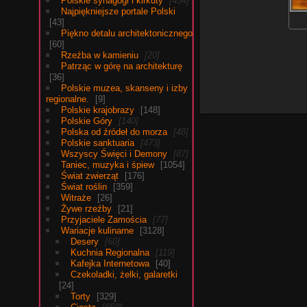
Polskie synagogi i kirkuty
454
Najpiękniejsze portale Polski
43
Piękno detalu architektonicznego
60
Rzeźba w kamieniu
20
Patrząc w górę na architekturę
36
Polskie muzea, skanseny i izby
regionalne.
9
Polskie krajobrazy
148
Polskie Góry
140
Polska od źródeł do morza
48
Polskie sanktuaria
473
Wszyscy Święci i Demony
87
Taniec, muzyka i śpiew
1054
Świat zwierząt
176
Świat roślin
359
Witraże
26
Żywe rzeźby
21
Przyjaciele Zamościa
77
Wariacje kulinarne
3128
Desery
60
Kuchnia Regionalna
119
Kafejka Internetowa
40
Czekoladki, żelki, galaretki
24
Torty
329