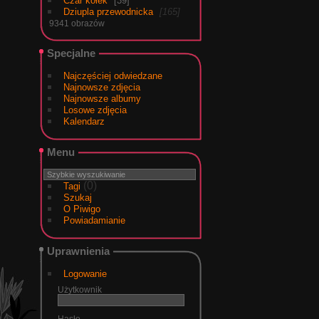
Czar kółek
39
Dziupla przewodnicka
165
9341 obrazów
Specjalne
Najczęściej odwiedzane
Najnowsze zdjęcia
Najnowsze albumy
Losowe zdjęcia
Kalendarz
Menu
(0)
Tagi
Szukaj
O Piwigo
Powiadamianie
Uprawnienia
Logowanie
Użytkownik
Hasło