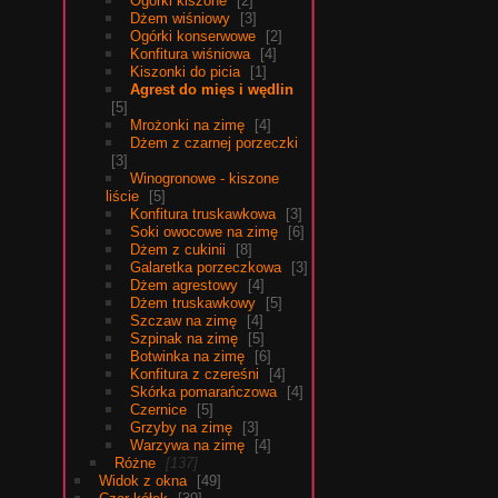
Ogórki kiszone
2
Dżem wiśniowy
3
Ogórki konserwowe
2
Konfitura wiśniowa
4
Kiszonki do picia
1
Agrest do mięs i wędlin
5
Mrożonki na zimę
4
Dżem z czarnej porzeczki
3
Winogronowe - kiszone
liście
5
Konfitura truskawkowa
3
Soki owocowe na zimę
6
Dżem z cukinii
8
Galaretka porzeczkowa
3
Dżem agrestowy
4
Dżem truskawkowy
5
Szczaw na zimę
4
Szpinak na zimę
5
Botwinka na zimę
6
Konfitura z czereśni
4
Skórka pomarańczowa
4
Czernice
5
Grzyby na zimę
3
Warzywa na zimę
4
Różne
137
Widok z okna
49