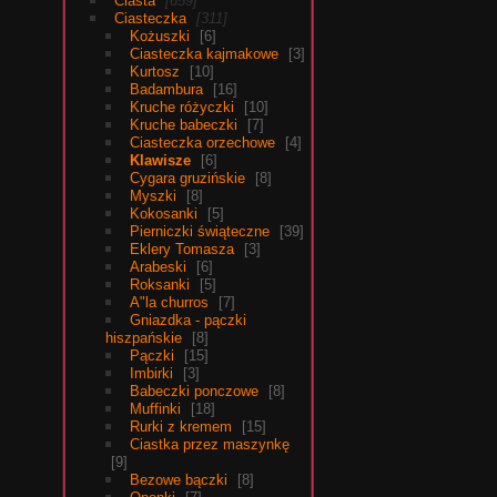
Ciasta
659
Ciasteczka
311
Kożuszki
6
Ciasteczka kajmakowe
3
Kurtosz
10
Badambura
16
Kruche różyczki
10
Kruche babeczki
7
Ciasteczka orzechowe
4
Klawisze
6
Cygara gruzińskie
8
Myszki
8
Kokosanki
5
Pierniczki świąteczne
39
Eklery Tomasza
3
Arabeski
6
Roksanki
5
A"la churros
7
Gniazdka - pączki
hiszpańskie
8
Pączki
15
Imbirki
3
Babeczki ponczowe
8
Muffinki
18
Rurki z kremem
15
Ciastka przez maszynkę
9
Bezowe bączki
8