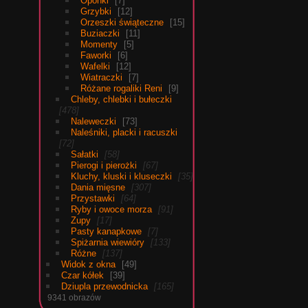
Oponki
7
Grzybki
12
Orzeszki świąteczne
15
Buziaczki
11
Momenty
5
Faworki
6
Wafelki
12
Wiatraczki
7
Różane rogaliki Reni
9
Chleby, chlebki i bułeczki
478
Naleweczki
73
Naleśniki, placki i racuszki
72
Sałatki
58
Pierogi i pierożki
67
Kluchy, kluski i kluseczki
35
Dania mięsne
307
Przystawki
64
Ryby i owoce morza
91
Zupy
17
Pasty kanapkowe
7
Spiżarnia wiewióry
133
Różne
137
Widok z okna
49
Czar kółek
39
Dziupla przewodnicka
165
9341 obrazów