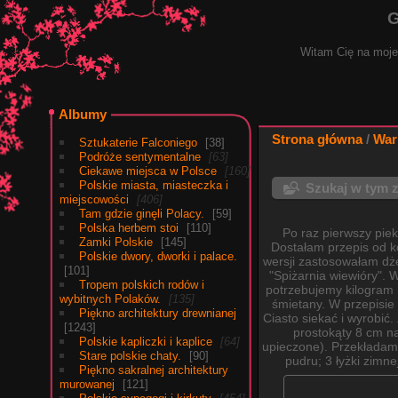
G
Witam Cię na mojej
Albumy
Strona główna
/
War
Sztukaterie Falconiego
38
Podróże sentymentalne
63
Ciekawe miejsca w Polsce
160
Polskie miasta, miasteczka i
Szukaj w tym 
miejscowości
406
Tam gdzie ginęli Polacy.
59
Polska herbem stoi
110
Po raz pierwszy pie
Zamki Polskie
145
Dostałam przepis od 
Polskie dwory, dworki i palace.
wersji zastosowałam dżem
101
"Spiżarnia wiewióry". 
Tropem polskich rodów i
potrzebujemy kilogram m
wybitnych Polaków.
135
śmietany. W przepisie
Piękno architektury drewnianej
Ciasto siekać i wyrobić.
1243
prostokąty 8 cm na
Polskie kapliczki i kaplice
64
upieczone). Przekładam
Stare polskie chaty.
90
pudru; 3 łyżki zimn
Piękno sakralnej architektury
murowanej
121