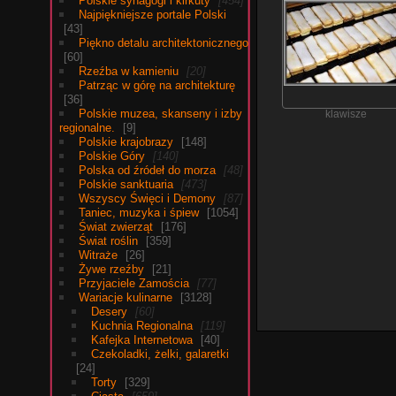
Polskie synagogi i kirkuty
454
Najpiękniejsze portale Polski
43
Piękno detalu architektonicznego
60
Rzeźba w kamieniu
20
Patrząc w górę na architekturę
36
Polskie muzea, skanseny i izby
klawisze
regionalne.
9
Polskie krajobrazy
148
Polskie Góry
140
Polska od źródeł do morza
48
Polskie sanktuaria
473
Wszyscy Święci i Demony
87
Taniec, muzyka i śpiew
1054
Świat zwierząt
176
Świat roślin
359
Witraże
26
Żywe rzeźby
21
Przyjaciele Zamościa
77
Wariacje kulinarne
3128
Desery
60
Kuchnia Regionalna
119
Kafejka Internetowa
40
Czekoladki, żelki, galaretki
24
Torty
329