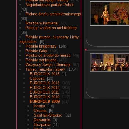
Polskie synagogi i kirkuty
454
Najpiękniejsze portale Polski
43
Piękno detalu architektonicznego
60
Rzeźba w kamieniu
20
Patrząc w górę na architekturę
36
Polskie muzea, skanseny i izby
regionalne.
9
Polskie krajobrazy
148
Polskie Góry
140
Polska od źródeł do morza
48
Polskie sanktuaria
473
Wszyscy Święci i Demony
87
Taniec, muzyka i śpiew
1054
EUROFOLK 2015
1
Capoeira
23
EUROFOLK 2013
368
EUROFOLK 2012
296
EUROFOLK 2011
145
EUROFOLK 2010
117
EUROFOLK 2009
81
Polska
10
Ukraina
5
SalsHall-Ortodox
32
Drewutnia
9
Hiszpania
11