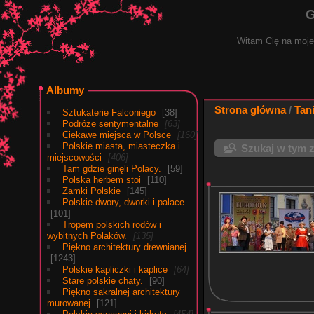
G
Witam Cię na mojej
Albumy
Strona główna
/
Tan
Sztukaterie Falconiego
38
Podróże sentymentalne
63
Ciekawe miejsca w Polsce
160
Polskie miasta, miasteczka i
Szukaj w tym 
miejscowości
406
Tam gdzie ginęli Polacy.
59
Polska herbem stoi
110
Zamki Polskie
145
Polskie dwory, dworki i palace.
101
Tropem polskich rodów i
wybitnych Polaków.
135
Piękno architektury drewnianej
1243
Polskie kapliczki i kaplice
64
Stare polskie chaty.
90
Piękno sakralnej architektury
murowanej
121