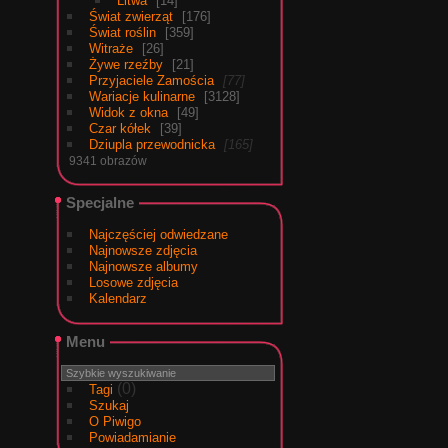
Litwa
14
Świat zwierząt
176
Świat roślin
359
Witraże
26
Żywe rzeźby
21
Przyjaciele Zamościa
77
Wariacje kulinarne
3128
Widok z okna
49
Czar kółek
39
Dziupla przewodnicka
165
9341 obrazów
Specjalne
Najczęściej odwiedzane
Najnowsze zdjęcia
Najnowsze albumy
Losowe zdjęcia
Kalendarz
Menu
(0)
Tagi
Szukaj
O Piwigo
Powiadamianie