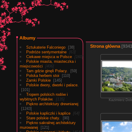
Albumy
Strona główna
934
Sztukaterie Falconiego
38
Podróże sentymentalne
63
Ciekawe miejsca w Polsce
160
Polskie miasta, miasteczka i
miejscowości
406
Tam gdzie ginęli Polacy.
59
Polska herbem stoi
110
Zamki Polskie
145
Polskie dwory, dworki i palace.
101
Tropem polskich rodów i
wybitnych Polaków.
135
Kazimierz Dol
Piękno architektury drewnianej
1243
Polskie kapliczki i kaplice
64
Stare polskie chaty.
90
Piękno sakralnej architektury
murowanej
121