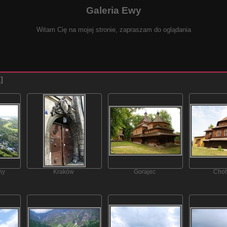
Galeria Ewy
Witam Cię na mojej stronie, zapraszam do oglądania
1
ny
Kraków
Gorajec
Chot