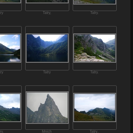
try
Tatry,
Tatry.
try
Tatry
Tatry.
ry,
Mnich
Tatry..