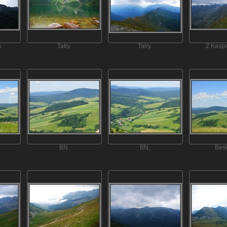
m
Tatry
Tatry.
Z Kasp
BN
BN,
Bes