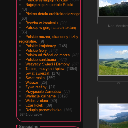
Polskie synagogi i kirkuty
454
Najpiękniejsze portale Polski
43
Piękno detalu architektonicznego
60
Rzeźba w kamieniu
20
Nad Morski
Patrząc w górę na architekturę
36
Polskie muzea, skanseny i izby
regionalne.
9
Polskie krajobrazy
148
Polskie Góry
140
Polska od źródeł do morza
48
Polskie sanktuaria
473
Wszyscy Święci i Demony
87
Taniec, muzyka i śpiew
1054
Świat zwierząt
176
Świat roślin
359
Witraże
26
BN.
Żywe rzeźby
21
Przyjaciele Zamościa
77
Wariacje kulinarne
3128
Widok z okna
49
Czar kółek
39
Dziupla przewodnicka
165
9341 obrazów
Specjalne