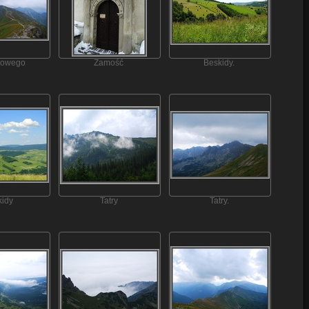
rowego
Zamość
Beskidy.
kidy
Tatry
Tatry.