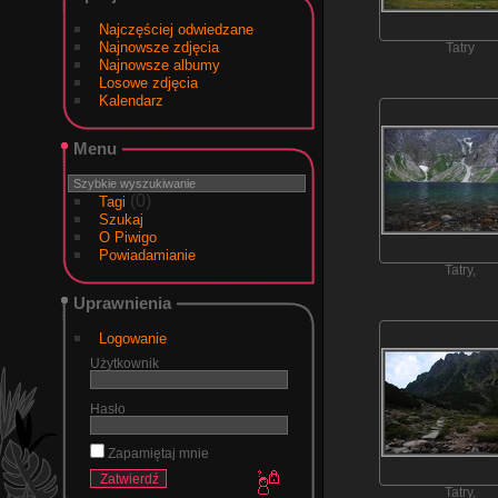
Najczęściej odwiedzane
Najnowsze zdjęcia
Tatry
Najnowsze albumy
Losowe zdjęcia
Kalendarz
Menu
(0)
Tagi
Szukaj
O Piwigo
Powiadamianie
Tatry,
Uprawnienia
Logowanie
Użytkownik
Hasło
Zapamiętaj mnie
Tatry,