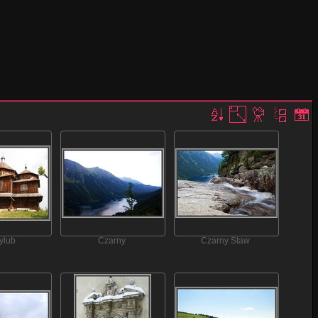
ylub
Czarny
Czarny Staw