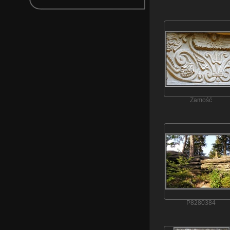
Zamość
P8280384