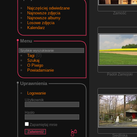
Najczęściej odwiedzane
Najnowsze zdjęcia
Zamość
Najnowsze albumy
Losowe zdjęcia
Kalendarz
Menu
(0)
Tagi
Szukaj
O Piwigo
Powiadamianie
Padół Zamojski
Uprawnienia
Logowanie
Użytkownik
Hasło
Zapamiętaj mnie
Siedliska