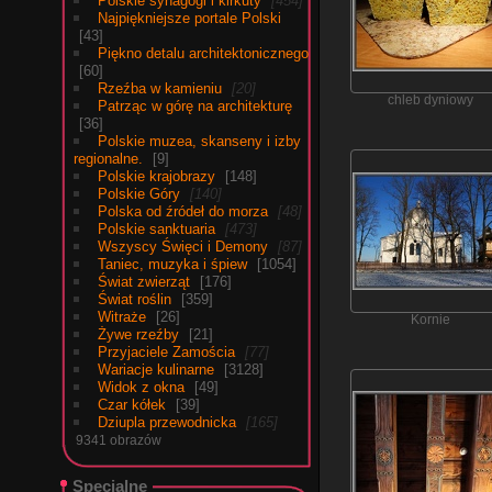
Polskie synagogi i kirkuty
454
Najpiękniejsze portale Polski
43
Piękno detalu architektonicznego
60
Rzeźba w kamieniu
20
chleb dyniowy
Patrząc w górę na architekturę
36
Polskie muzea, skanseny i izby
regionalne.
9
Polskie krajobrazy
148
Polskie Góry
140
Polska od źródeł do morza
48
Polskie sanktuaria
473
Wszyscy Święci i Demony
87
Taniec, muzyka i śpiew
1054
Świat zwierząt
176
Świat roślin
359
Witraże
26
Kornie
Żywe rzeźby
21
Przyjaciele Zamościa
77
Wariacje kulinarne
3128
Widok z okna
49
Czar kółek
39
Dziupla przewodnicka
165
9341 obrazów
Specjalne