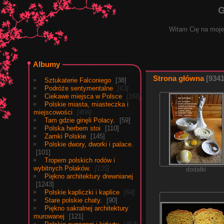
G
Witam Cię na mojej
Albumy
Strona główna
934
Sztukaterie Falconiego
38
Podróże sentymentalne
63
Ciekawe miejsca w Polsce
160
Polskie miasta, miasteczka i
miejscowości
406
Tam gdzie ginęli Polacy.
59
Polska herbem stoi
110
Zamki Polskie
145
Polskie dwory, dworki i palace.
101
Tropem polskich rodów i
wybitnych Polaków.
135
dodatki
Piękno architektury drewnianej
1243
Polskie kapliczki i kaplice
64
Stare polskie chaty.
90
Piękno sakralnej architektury
murowanej
121