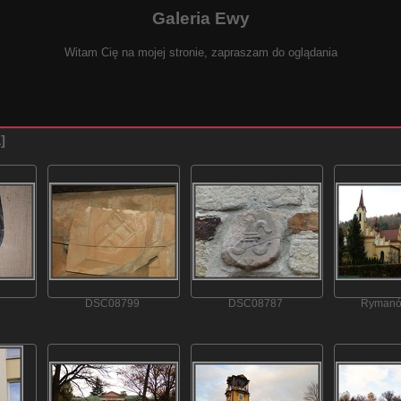
Galeria Ewy
Witam Cię na mojej stronie, zapraszam do oglądania
1
DSC08799
DSC08787
Rymanó