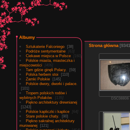
Albumy
Strona główna
934
Sztukaterie Falconiego
38
Podróże sentymentalne
63
Ciekawe miejsca w Polsce
160
Polskie miasta, miasteczka i
miejscowości
406
Tam gdzie ginęli Polacy.
59
Polska herbem stoi
110
Zamki Polskie
145
Polskie dwory, dworki i palace.
101
Tropem polskich rodów i
wybitnych Polaków.
135
DSC08806
Piękno architektury drewnianej
1243
Polskie kapliczki i kaplice
64
Stare polskie chaty.
90
Piękno sakralnej architektury
murowanej
121