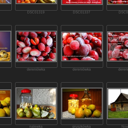
DSC01319
DSC01337
DSC0
dereniówka
dereniówka
deren
nalewka
gruszkówka
Now