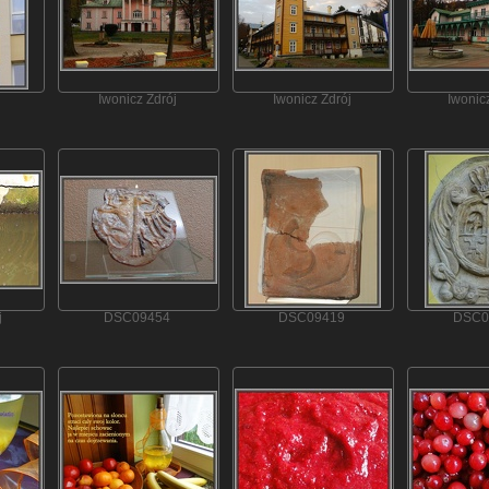
Iwonicz Zdrój
Iwonicz Zdrój
Iwonic
j
DSC09454
DSC09419
DSC0