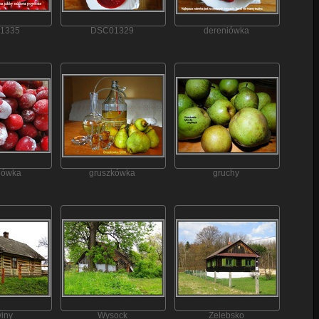
1335
DSC01329
dereniówka
iówka
gruszkówka
gruchy
iny
Wysock
Żelebsko