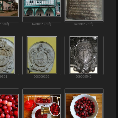
z Zdrój
Iwonicz Zdrój
Iwonicz Zdrój
9391
DSC09392
DSC09542