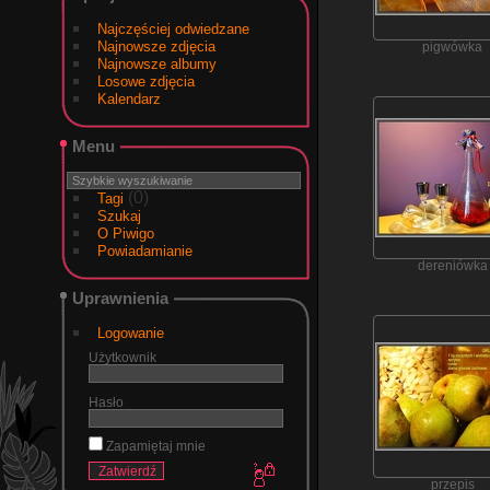
Najczęściej odwiedzane
Najnowsze zdjęcia
pigwówka
Najnowsze albumy
Losowe zdjęcia
Kalendarz
Menu
(0)
Tagi
Szukaj
O Piwigo
Powiadamianie
dereniówka
Uprawnienia
Logowanie
Użytkownik
Hasło
Zapamiętaj mnie
przepis