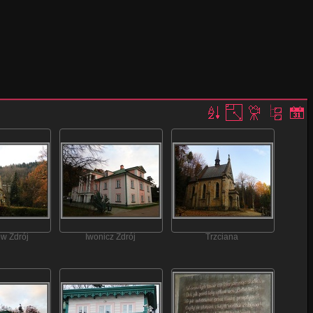
w Zdrój
Iwonicz Zdrój
Trzciana