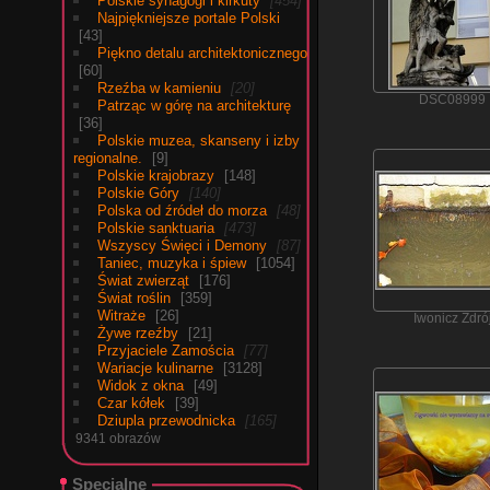
Polskie synagogi i kirkuty
454
Najpiękniejsze portale Polski
43
Piękno detalu architektonicznego
60
Rzeźba w kamieniu
20
DSC08999
Patrząc w górę na architekturę
36
Polskie muzea, skanseny i izby
regionalne.
9
Polskie krajobrazy
148
Polskie Góry
140
Polska od źródeł do morza
48
Polskie sanktuaria
473
Wszyscy Święci i Demony
87
Taniec, muzyka i śpiew
1054
Świat zwierząt
176
Świat roślin
359
Witraże
26
Iwonicz Zdró
Żywe rzeźby
21
Przyjaciele Zamościa
77
Wariacje kulinarne
3128
Widok z okna
49
Czar kółek
39
Dziupla przewodnicka
165
9341 obrazów
Specjalne